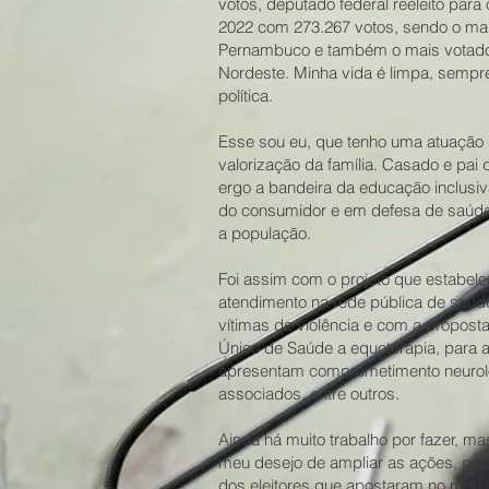
votos, deputado federal reeleito pa
2022 com 273.267 votos, sendo o ma
Pernambuco e também o mais votado
Nordeste. Minha vida é limpa, sempr
política.
Esse sou eu, que tenho uma atuação p
valorização da família. Casado e pai
ergo a bandeira da educação inclusiva
do consumidor e em defesa de saúde
a população.
Foi assim com o projeto que estabele
atendimento na rede pública de saúd
vítimas de violência e com a proposta
Único de Saúde a equoterapia, para a
apresentam comprometimento neurol
associados, entre outros.
Ainda há muito trabalho por fazer, m
meu desejo de ampliar as ações, para
dos eleitores que apostaram no meu