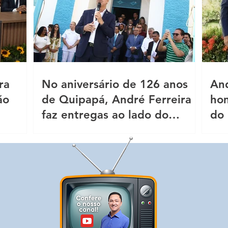
ra
No aniversário de 126 anos
And
ão
de Quipapá, André Ferreira
ho
faz entregas ao lado do
do 
prefeito Pité