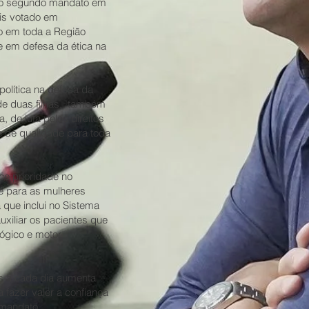
ra o segundo mandato em
is votado em
 em toda a Região
e em defesa da ética na
olítica na defesa da
 de duas filhas, também
, de luta pelos direitos
 de qualidade para toda
ce prioridade no
e para as mulheres
 que inclui no Sistema
uxiliar os pacientes que
ógico e motor
as a cada dia aumenta
 fazer valer a confiança
 mandato.