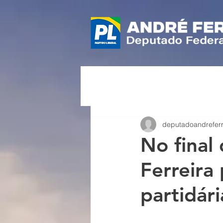
deputadoandrefer
No final
Ferreira
partidári