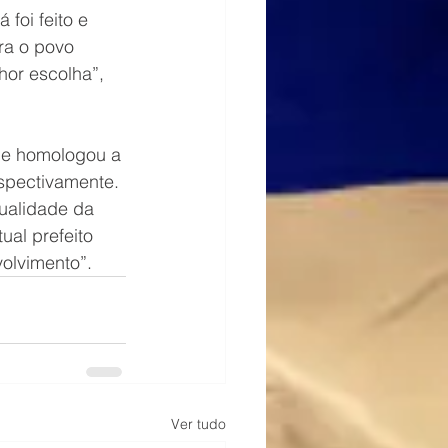
foi feito e 
ra o povo 
hor escolha”, 
ue homologou a 
espectivamente. 
ualidade da 
al prefeito 
olvimento”.
Ver tudo