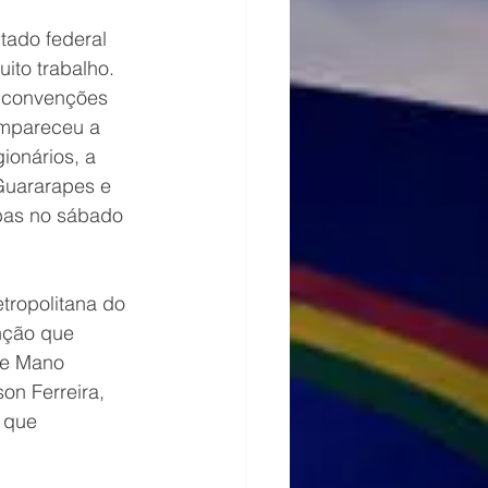
tado federal 
uito trabalho. 
e convenções 
ompareceu a 
ionários, a 
uararapes e 
bas no sábado 
ropolitana do 
enção que 
de Mano 
on Ferreira, 
 que 